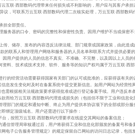
万云互联·西部数码代理带来任何损失或不利影响的，用户应与其客户承担
存在异议，可联系万云互联·西部数码代理二次核实处理，万云互联·西部数
果承担全部责任。
管理服务器的口令、密码的完整性和保密性负责。因用户维护不当或保密
因上传、储存、发布的内容违反法律法规、部门规章或国家政策，由此造
务条款的联系人和管理用户网络和服务器的人员名单和联系方式并提供必要
理。因用户提供的人员的信息不真实、不准确、不完整，以及因以上人员的
的任何资料、技术或技术支持、软件、服务等的知识产权均属于万云互联·西
服务进行的经营活动需要获得国家有关部门的认可或批准的，应获得该有关的
信息发生变化时及时在备案系统中提交更新信息。如用户网站为经营性网
目也需根据相关法规政策要求获得批准或进行登记备案手续。用户违反本
条款而给万云互联·西部数码代理造成损失的（包括但不限于工业和信息化
信管理部门的规定和通知中断、终止为用户提供本协议项下的全部或部分服
以立即绑定顶级域名。用户还需进行以下操作：
备案平台，按照万云互联·西部数码代理要求在线提交其网站的备案信息；
和相应的通信管理局审核通过后，用户将获得工业和信息化部颁发的备案号和
互联网电子公告服务管理规定》的规定保留自己网站的访问日志记录，包括