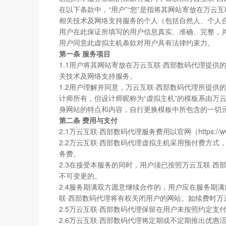
在以下条款中，“用户”“您”是指将其网站寄放在万云互联
相关技术及网络支持服务的个人（包括自然人、个人
用户在此保证所填写的用户信息真实、准确、完整，
用户同意此虚拟主机条款对用户具有法律约束力。
第一条 服务项目
1.1用户将其网站寄放在万云互联·西部数码代理提供的在
关技术及网络支持服务。
1.2用户理解并同意，万云互联·西部数码代理所提
计师所有，但设计师昵称为“虚拟主机”的模板系由万
身网站的特点和内容，自行更换模板中所包含的一切
第二条 费用与支付
2.1万云互联·西部数码代理服务费用以官网（https:/
2.2万云互联·西部数码代理虚拟主机采用预付费方
务费。
2.3在接受本服务的同时，用户须已按照万云互联·
不可变更的。
2.4服务期满双方愿意继续合作的，用户应在服务期
联·西部数码代理将有权关闭用户的网站。如续费时万
2.5万云互联·西部数码代理保留在用户未按照约定
2.6万云互联·西部数码代理将定期或不定期推出优