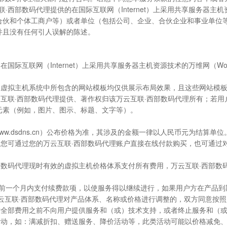
·西部数码代理提供的在国际互联网（Internet）上采用共享服务器主机资
合伙和个体工商户等）或者单位（包括公司、企业、合伙企业和事业单位
并且没有任何引人误解的陈述。
国际互联网（Internet）上采用共享服务器主机资源技术的万维网（Wor
供的虚拟主机系统中所包含的网站模板均仅供展示布局效果，且这些网站模
云互联·西部数码代理提供、著作权归该万云互联·西部数码代理所有；若
元素（例如，图片、图示、标题、文字等）。
/www.dsdns.cn）公布价格为准，其涉及的金额一律以人民币元为结算单位
式，您可通过您的万云互联·西部数码代理账户直接在线付款购买，也可通过
西部数码代理现时有效的虚拟主机价格体系支付所有费用，万云互联·西部
满前一个月内支付续费款项，以使服务得以继续进行，如果用户方在产品
云互联·西部数码代理对产品体系、名称或价格进行调整的，双方同意按
支付全部费用之前不向用户提供服务和（或）技术支持，或者终止服务和（
惠活动，如：满减折扣、赠送服务、降价活动等，此类活动可能以价格减免