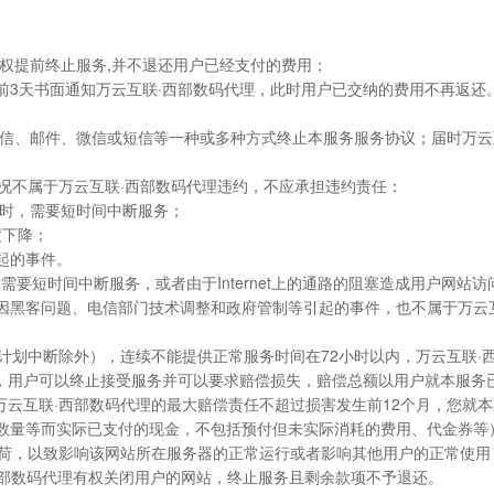
理有权提前终止服务,并不退还用户已经支付的费用；
提前3天书面通知万云互联·西部数码代理，此时用户已交纳的费用不再返
、站内信、邮件、微信或短信等一种或多种方式终止本服务服务协议；届时万
情况不属于万云互联·西部数码代理违约，不应承担违约责任：
维护时，需要短时间中断服务；
度下降；
引起的事件。
时需要短时间中断服务，或者由于Internet上的通路的阻塞造成用户网
因黑客问题、电信部门技术调整和政府管制等引起的事件，也不属于万云互
（计划中断除外），连续不能提供正常服务时间在72小时以内，万云互联
，用户可以终止接受服务并可以要求赔偿损失，赔偿总额以用户就本服务
万云互联·西部数码代理的最大赔偿责任不超过损害发生前12个月，您就
/数量等而实际已支付的现金，不包括预付但未实际消耗的费用、代金券等
荷，以致影响该网站所在服务器的正常运行或者影响其他用户的正常使用（包
西部数码代理有权关闭用户的网站，终止服务且剩余款项不予退还。