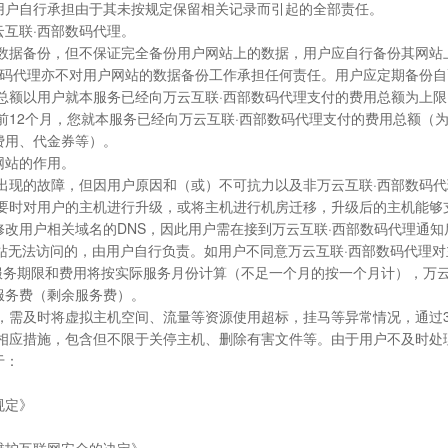
用户自行承担由于其未按规定保留相关记录而引起的全部责任。
云互联·西部数码代理。
常的数据备份，但不保证完全备份用户网站上的数据，用户应自行备份其网
数码代理亦不对用户网站的数据备份工作承担任何责任。用户应定期备份自
总额以用户就本服务已经向万云互联·西部数码代理支付的费用总额为上限
前12个月，您就本服务已经向万云互联·西部数码代理支付的费用总额（
费用、代金券等）。
网站的作用。
作所出现的故障，但因用户原因和（或）不可抗力以及非万云互联·西部数码
在必要时对用户的主机进行升级，或将主机进行机房迁移，升级后的主机能够
改用户相关域名的DNS，因此用户需在接到万云互联·西部数码代理通知
网站无法访问的，由用户自行负责。如用户不同意万云互联·西部数码代理
服务期限和费用将按实际服务月份计算（不足一个月的按一个月计），万云
服务费（剩余服务费）。
服务，需及时将虚拟主机空间、流量等资源使用超标，挂马等异常情况，通过
取相应措施，包含但不限于关停主机、删除有害文件等。由于用户不及时处
于：
规定》