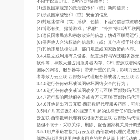
不限于设置URL、BANNER链接等）:
(1)违反国家规定的政治宣传和（或）新闻信息；
(2)涉及国家秘密和（或）安全的信息；
(3)封建迷信和（或）淫秽、色情、下流的信息或教唆
(4)博彩有奖、赌博游戏；“私服”、“外挂”等非法互联
(5)违反国家民族和宗教政策的信息；妨碍互联网运行
(6)侵害他人合法权益的信息和（或）其他有损于社
(7)其他违反法律法规、部门规章或国家政策的内容。
3.4.4建立或利用有关设备、配置运行与WEB服
软件等，导致大量占用服务器内存、CPU资源或者网
国际的网络、服务器等）带来严重的负荷，影响万云互
者导致万云互联·西部数码代理服务器或者万云互联·
3.4.5进行任何破坏或试图破坏网络安全的行为；
3.4.6进行任何改变或试图改变万云互联·西部数码
3.4.7运行影响网站服务器或者万云互联·西部数码
3.4.8其他超出万云互联·西部数码代理服务范围，
3.5用户对其违反3.4的规定而引起的法律责任和政
云互联·西部数码代理有权根据万云互联·西部数码代理
括但不限于：采取关停、删除、配合国家机关展开调
3.5.1用户承诺在接到万云互联·西部数码代理的通
部数码代理发现用户或者用户的客户从事上述活动的，