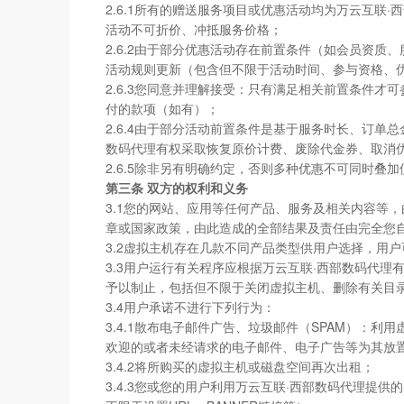
2.6.1所有的赠送服务项目或优惠活动均为万云互
活动不可折价、冲抵服务价格；
2.6.2由于部分优惠活动存在前置条件（如会员资
活动规则更新（包含但不限于活动时间、参与资格、
2.6.3您同意并理解接受：只有满足相关前置条件
付的款项（如有）；
2.6.4由于部分活动前置条件是基于服务时长、订
数码代理有权采取恢复原价计费、废除代金券、取消
2.6.5除非另有明确约定，否则多种优惠不可同时叠加
第三条 双方的权利和义务
3.1您的网站、应用等任何产品、服务及相关内容等
章或国家政策，由此造成的全部结果及责任由完全您
3.2虚拟主机存在几款不同产品类型供用户选择，用
3.3用户运行有关程序应根据万云互联·西部数码代
予以制止，包括但不限于关闭虚拟主机、删除有关目
3.4用户承诺不进行下列行为：
3.4.1散布电子邮件广告、垃圾邮件（SPAM）
欢迎的或者未经请求的电子邮件、电子广告等为其放
3.4.2将所购买的虚拟主机或磁盘空间再次出租；
3.4.3您或您的用户利用万云互联·西部数码代理提供