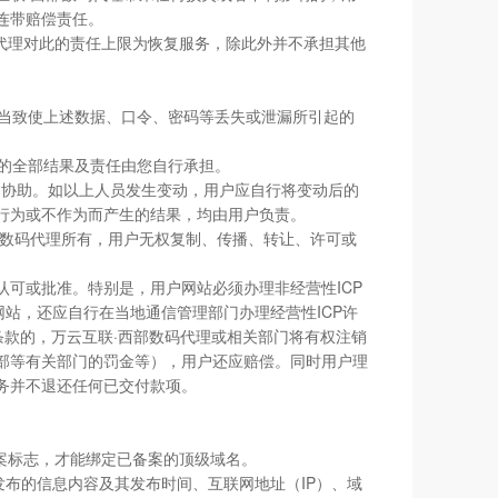
连带赔偿责任。
码代理对此的责任上限为恢复服务，除此外并不承担其他
不当致使上述数据、口令、密码等丢失或泄漏所引起的
成的全部结果及责任由您自行承担。
的协助。如以上人员发生变动，用户应自行将变动后的
行为或不作为而产生的结果，均由用户负责。
部数码代理所有，用户无权复制、传播、转让、许可或
认可或批准。特别是，用户网站必须办理非经营性ICP
站，还应自行在当地通信管理部门办理经营性ICP许
条款的，万云互联·西部数码代理或相关部门将有权注销
部等有关部门的罚金等），用户还应赔偿。同时用户理
务并不退还任何已交付款项。
备案标志，才能绑定已备案的顶级域名。
发布的信息内容及其发布时间、互联网地址（IP）、域