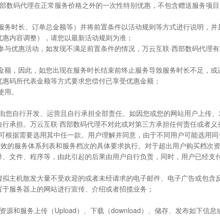
联·西部数码代理在正常服务价格之外的一次性特别优惠，不包含赠送服务项
质、服务时长、订单总金额等）并将前置条件以活动规则等方式进行说明，并
优惠内容调整），请您以最新活动规则为准；
才可参与优惠活动，如发现不满足前置条件的情况，万云互联·西部数码代理
单总金额，因此，如您出现在服务时长结束前终止服务导致服务时长不足，或
优惠码所代表金额等方式要求您偿付已享受优惠金额；
使用。
，由您自行开发、运营且自行承担全部责任。如因您或您的网站用户上传
自行承担。万云互联·西部数码代理不对此或对第三方承担任何责任或者义
户可根据需要选用其中任一款。用户理解并同意，由于不同用户可能选用
理有效的服务体系列表和服务档次的具体要求执行。对于超出用户购买档次
录、文件、程序等，由此引起的后果由用户自行负责，同时，用户已经支
：利用虚拟主机散发大量不受欢迎的或者未经请求的电子邮件、电子广告或包
置于服务器上的网站进行宣传、介绍或者招揽业务；
的资源和服务上传（Upload）、下载（download）、储存、发布如