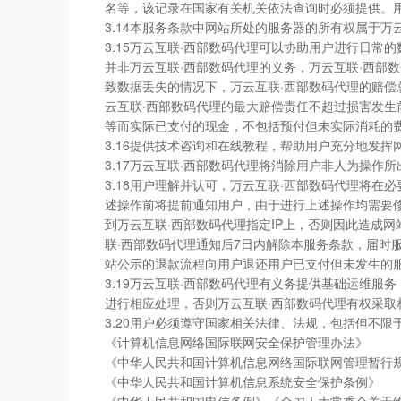
名等，该记录在国家有关机关依法查询时必须提供。
3.14本服务条款中网站所处的服务器的所有权属于万
3.15万云互联·西部数码代理可以协助用户进行日
并非万云互联·西部数码代理的义务，万云互联·西部
致数据丢失的情况下，万云互联·西部数码代理的赔偿
云互联·西部数码代理的最大赔偿责任不超过损害发生
等而实际已支付的现金，不包括预付但未实际消耗的
3.16提供技术咨询和在线教程，帮助用户充分地发挥
3.17万云互联·西部数码代理将消除用户非人为操
3.18用户理解并认可，万云互联·西部数码代理将
述操作前将提前通知用户，由于进行上述操作均需要修
到万云互联·西部数码代理指定IP上，否则因此造成
联·西部数码代理通知后7日内解除本服务条款，届时
站公示的退款流程向用户退还用户已支付但未发生的
3.19万云互联·西部数码代理有义务提供基础运维
进行相应处理，否则万云互联·西部数码代理有权采
3.20用户必须遵守国家相关法律、法规，包括但不限
《计算机信息网络国际联网安全保护管理办法》
《中华人民共和国计算机信息网络国际联网管理暂行
《中华人民共和国计算机信息系统安全保护条例》