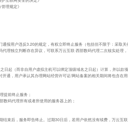
维护互联网安全的决定》
务管理规定》
部门通报用户违反3.20的规定，有权立即终止服务（包括但不限于：采
码代理独立判断存在异议，可联系万云互联·西部数码代理二次核实处理，
款项之日起（而非自用户虚拟主机可以绑定顶级域名之日起）计算，并以款
时开通，用户承认其办理网站经营许可证/网站备案的相关期间将包含在
代理提前终止服务；
·西部数码代理所有或者所使用的服务器上的；
效期结束后，服务即告终止。过期30日后，若用户依然没有续费，万云互