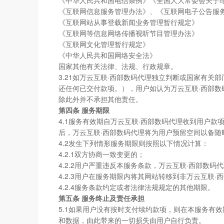
《中华人民共和国电信条例》《全国人大常委会关于
《互联网信息服务管理办法》、《互联网电子公告服
《互联网站从事登载新闻业务管理暂行规定》
《互联网等信息网络传播视听节目管理办法》
《互联网文化管理暂行规定》
《中华人民共和国网络安全法》
国家其他有关法律、法规、行政规章。
3.21如万云互联·西部数码代理独立判断或国家有关
还任何已交付款项。），用户如认为万云互联·西部数
除此外并不承担其他责任。
第四条 服务期限
4.1服务有效期自万云互联·西部数码代理收到用户
后，万云互联·西部数码代理将为用户预留空间以备随
4.2发生下列情形服务期限则按照以下情况计算：
4.2.1双方协商一致变更的；
4.2.2用户严重违反本服务条款，万云互联·西部数码
4.2.3用户在服务期限内将其网站转移到非万云互联
4.2.4服务条款约定或者法律法规规定的其他期限。
第五条 服务终止及责任承担
5.1如果用户没有按时支付续约款项，则在本服务有
和数据，由此带来的一切损失由用户自行负责。