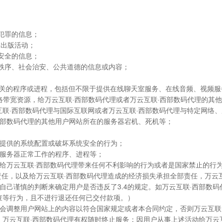
犯罪的信息；
网出版活动；
安全的信息；
会秩序、社会治安、公共道德的信息或内容；
务器无关的程序或进程，包括但不限于提供在线聊天室服务、在线音频、视频
络带宽资源，给万云互联·西部数码代理或者万云互联·西部数码代理的其
联·西部数码代理与国际互联网或者万云互联·西部数码代理与特定网络、
西部数码代理的其他用户网站所在的服务器宕机、死机等；
代理提供的系统配置或破坏系统安全的行为；
代理服务器正常工作的程序、进程等；
可能给万云互联·西部数码代理带来任何不利影响的行为或者是国家禁止的行
治责任，以及给万云互联·西部数码代理造成的经济损失承担全部责任，万
自己谨慎的判断来确定用户是否违反了3.4的规定。如万云互联·西部数码
查等行为，且不进行退还任何已交付款项。）
知后会调整用户网站上的内容以符合国家规定或者本合同约定，否则万云互联
万云互联·西部数码代理有权随时终止服务；因用户从事上述活动给万云