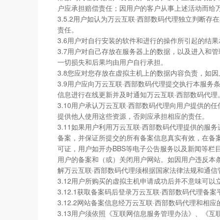
户应承担赔偿责任；因用户的客户从事上述活动而给
3.5.2用户如认为万云互联·西部数码代理独立判断
责任。
3.6用户对自行安装的软件和进行的操作所引起的结
3.7用户对自己存放在服务器上的数据，以及进入和
一切损失和后果均由用户自行承担。
3.8您应对您存放在虚拟主机上的数据内容负责，如
3.9用户应向万云互联·西部数码代理提交执行本服
信息进行在线更新并及时通知万云互联·西部数码代
3.10用户承认万云互联·西部数码代理向用户提供
提供他人使用这些资源，否则应承担相应的责任。
3.11如果用户利用万云互联·西部数码代理提供的
备案，并保证所提交的所有备案信息真实有效，在备案
可证，用户如开办BBS等电子公告服务以及新闻等栏
用户的备案和（或）关闭用户网站。如因用户违反本
解万云互联·西部数码代理须根据国家法律法规和通
3.12用户所购买的虚拟主机申请成功后并不意味可
3.12.1获取备案码后登录万云互联·西部数码代理
3.12.2网站备案信息经万云互联·西部数码代理
3.13用户须依照《互联网信息服务管理办法》、《