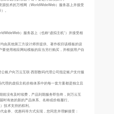
源技术的万维网（WorldWideWeb）服务器上并接受
等）。
ldWideWeb）服务器上（也称“虚拟主机”）并接受相
板均由其他第三方设计师所提供、著作权归该模板的设
用户要使用相应网站模板的应当另行购买，并根据用户自
。
对公账户向万云互联·西部数码代理公司指定账户支付服
数码代理的虚拟主机价格体系中的每一套方案都是独立且
到期前没有及时续费，产品到期服务即告终，则万云互
照届时有效的新的产品体系、名称或价格履行。
或）技术支持的权利。
、代金券、优惠码等方式实现，您同意并理解接受：