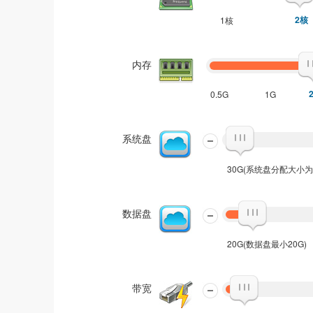
2核
1核
内存
0.5G
1G
系统盘
30G(系统盘分配大小为30
数据盘
20G(数据盘最小20G)
带宽