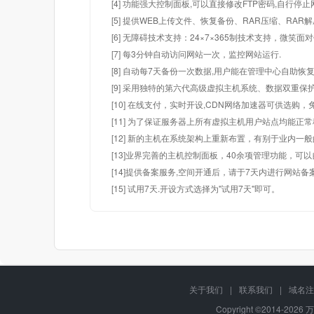
[4] 功能强大控制面板,可以直接修改FTP密码,自行停
[5] 提供WEB上传文件、恢复备份、RAR压缩、R
[6] 无障碍技术支持：24×7×365制技术支持，微笑面
[7] 每3分钟自动访问网站一次，监控网站运行.
[8] 自动每7天备份一次数据,用户能在管理中心自助恢复
[9] 采用独特的第六代高级虚拟主机系统、数据双重保
[10] 在线支付，实时开设,CDN网络加速器可供选
[11] 为了保证服务器上所有虚拟主机用户站点均能正
[12] 新的主机在系统架构上重新布置，有别于业内一
[13]业界完善的主机控制面板，40余项管理功能，可
[14]提供备案服务,空间开通后，请于7天内进行网站备
[15] 试用7天.开设方式选择为"试用7天"即可。
关于我们
|
联系我们
|
域名注
Copyright ©2014-
2026 