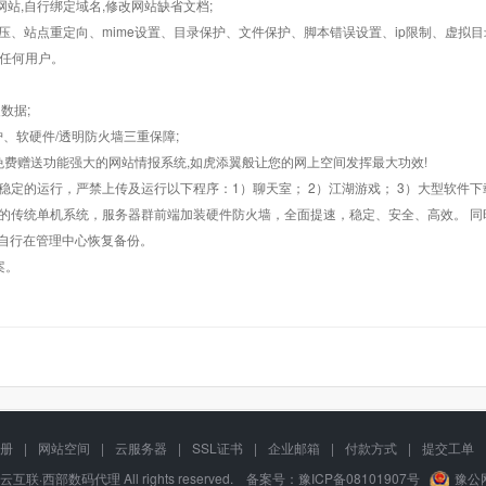
止网站,自行绑定域名,修改网站缺省文档;
AR解压、站点重定向、mime设置、目录保护、文件保护、脚本错误设置、ip限制、虚拟
对任何用户。
数据;
护、软硬件/透明防火墙三重保障;
购，免费赠送功能强大的网站情报系统,如虎添翼般让您的网上空间发挥最大功效!
常稳定的运行，严禁上传及运行以下程序：1）聊天室； 2）江湖游戏； 3）大型软件下
般的传统单机系统，服务器群前端加装硬件防火墙，全面提速，稳定、安全、高效。 同时
以自行在管理中心恢复备份。
案。
册
|
网站空间
|
云服务器
|
SSL证书
|
企业邮箱
|
付款方式
|
提交工单
万云互联·西部数码代理 All rights reserved. 备案号：
豫ICP备08101907号
豫公网