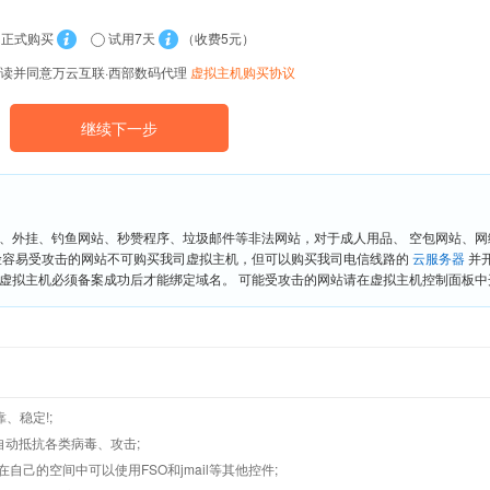
正式购买
试用7天
（收费5元）
读并同意万云互联·西部数码代理
虚拟主机购买协议
、外挂、钓鱼网站、秒赞程序、垃圾邮件等非法网站，对于成人用品、 空包网站、
险容易受攻击的网站不可购买我司虚拟主机，但可以购买我司电信线路的
云服务器
并
虚拟主机必须备案成功后才能绑定域名。 可能受攻击的网站请在虚拟主机控制面板中开
、稳定!;
墙,自动抵抗各类病毒、攻击;
在自己的空间中可以使用FSO和jmail等其他控件;