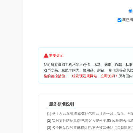
我已阅
重要提示
我司所有虚拟主机均禁止色情、木马、病毒、诈骗、私服
戏币交易、减肥丰胸类、警用品、刷钻、 刷信誉等高风
格的监控措施，一经发现违规网站，立即关闭！
所有国内
服务标准说明
[1] 基于万云互联·西部数码代理云计算平台，安全、可靠
[2] 实时文件防病毒保护,黑客入侵检测,IIS 应用防火
[3] 各个网站以独立进程运行,不会被其他站点负载影响,