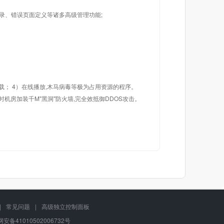
目录、错误页面定义等诸多高级管理功能;
载； 4）在线播放,木马病毒等极为占用资源的程序。
机房加装千M"黑洞"防火墙,完全效抵御DDOS攻击。
|
常见问题
|
高级独立控制面板
安备41010502006732号